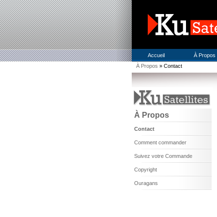
Accueil
À Propos
À Propos
» Contact
À Propos
Contact
Comment commander
Suivez votre Commande
Copyright
Ouragans