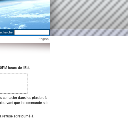
echerche:
English
0PM heure de l'Est.
 contacter dans les plus brefs
mpte avant que la commande soit
 reffusé et retourné à