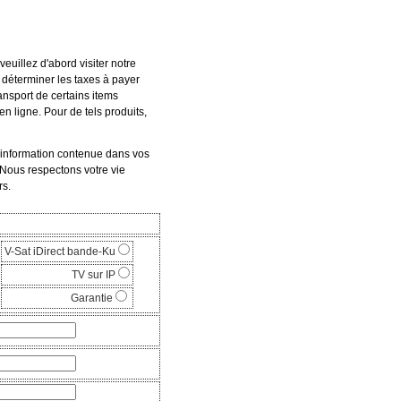
veuillez d'abord visiter notre
r déterminer les taxes à payer
ransport de certains items
n ligne. Pour de tels produits,
'information contenue dans vos
 Nous respectons votre vie
rs.
V-Sat iDirect bande-Ku
TV sur IP
Garantie