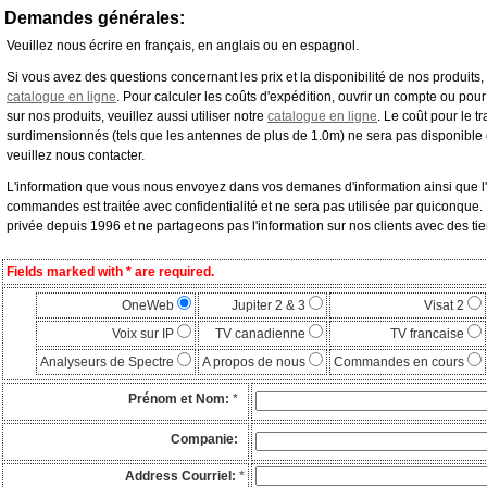
Demandes générales:
Veuillez nous écrire en français, en anglais ou en espagnol.
Si vous avez des questions concernant les prix et la disponibilité de nos produits, 
catalogue en ligne
. Pour calculer les coûts d'expédition, ouvrir un compte ou pou
sur nos produits, veuillez aussi utiliser notre
catalogue en ligne
. Le coût pour le t
surdimensionnés (tels que les antennes de plus de 1.0m) ne sera pas disponible e
veuillez nous contacter.
L'information que vous nous envoyez dans vos demanes d'information ainsi que l
commandes est traitée avec confidentialité et ne sera pas utilisée par quiconque.
privée depuis 1996 et ne partageons pas l'information sur nos clients avec des tie
Fields marked with * are required.
OneWeb
Jupiter 2 & 3
Visat 2
Voix sur IP
TV canadienne
TV francaise
Analyseurs de Spectre
A propos de nous
Commandes en cours
Prénom et Nom:
*
Companie:
Address Courriel:
*