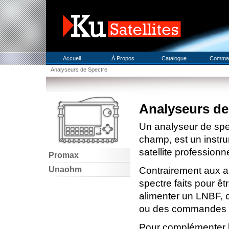
Accueil
À Propos
Catalogue
Comma
Analyseurs de Spectre
Analyseurs de
Un analyseur de spe
champ, est un instru
satellite professionne
Promax
Unaohm
Contrairement aux an
spectre faits pour êt
alimenter un LNBF, c
ou des commandes D
Pour complémenter le