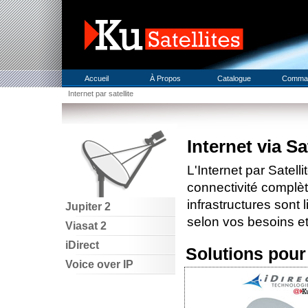
Accueil
À Propos
Catalogue
Comma
Internet par satellite
Internet via Sat
L'Internet par Satell
connectivité complèt
infrastructures sont
Jupiter 2
selon vos besoins et
Viasat 2
iDirect
Solutions pour
Voice over IP